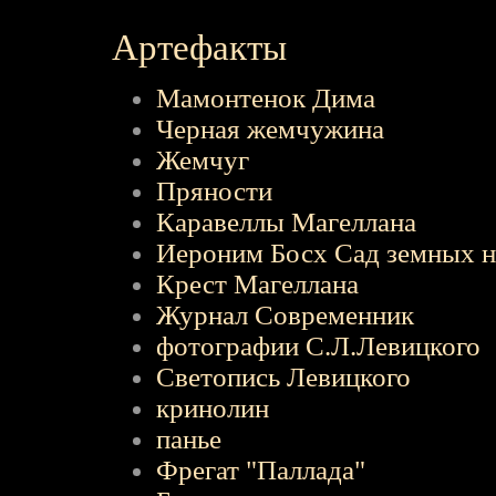
Артефакты
Мамонтенок Дима
Черная жемчужина
Жемчуг
Пряности
Каравеллы Магеллана
Иероним Босх Сад земных 
Крест Магеллана
Журнал Современник
фотографии С.Л.Левицкого
Светопись Левицкого
кринолин
панье
Фрегат "Паллада"